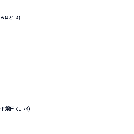
るほど ２)
ド嬢曰く。: 4)