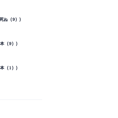
て死ね（９）)
た本（９）)
た本（１）)