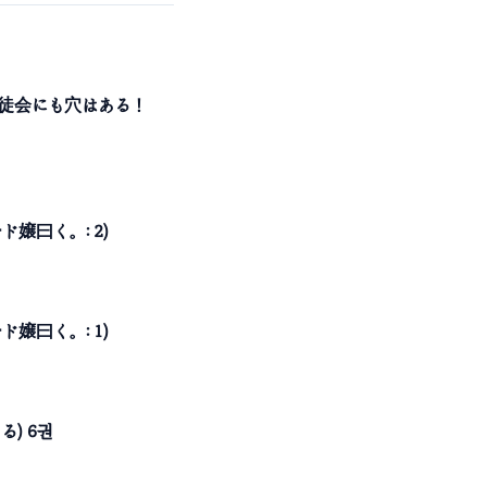
(生徒会にも穴はある！
ド嬢曰く。: 2)
ド嬢曰く。: 1)
) 6권