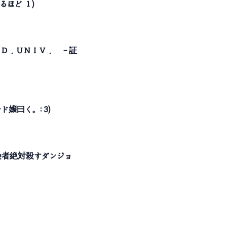
るほど １)
Ｑ．Ｅ．Ｄ．ＵＮＩＶ． －証
ド嬢曰く。: 3)
冒険者絶対殺すダンジョ