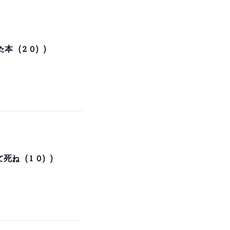
った本（２０）)
いて死ね（１０）)