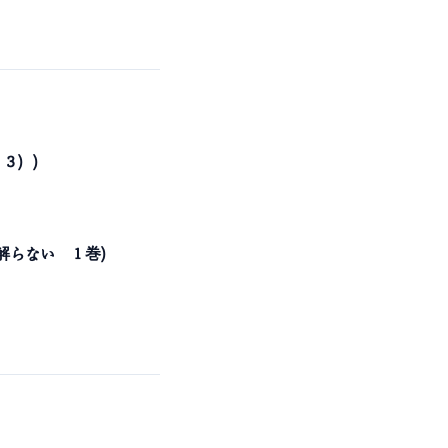
３）)
理解らない １巻)