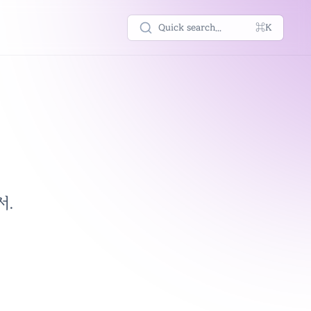
Quick search...
⌘K
서.