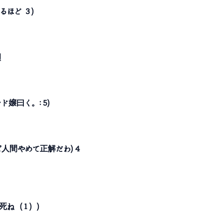
るほど ３)
권
ド嬢曰く。: 5)
ぱ人間やめて正解だわ) 4
て死ね（１）)