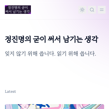
in content
정진명의 굳이 써서 남기는 생각
잊지 않기 위해 씁니다. 읽기 위해 씁니다.
Latest