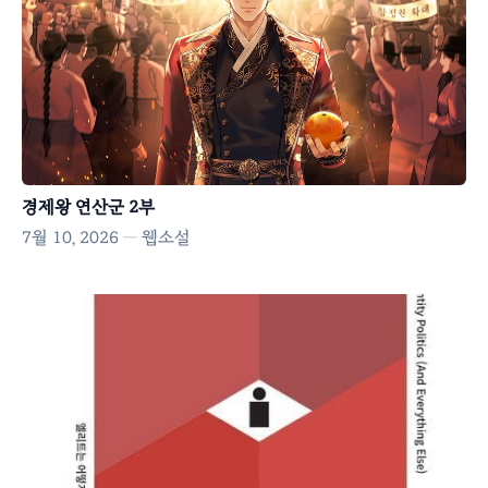
경제왕 연산군 2부
7월 10, 2026
—
웹소설