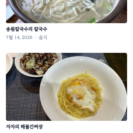
송원칼국수의 칼국수
7월 14, 2026
—
음식
자자의 해물간짜장