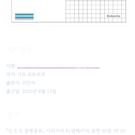
서지정보
Q. E. D. UNIV. 증명종료(Ｑ．Ｅ．Ｄ．ＵＮＩＶ． －証明終了－
서명:
Ｑ．Ｅ．Ｄ．ＵＮＩＶ． －証明終了－
저자: 가토 모토히로
출판사: 고단샤
출간일: 2025년 8월 12일
생각
『Q. E. D. 증명종료』 시리즈의 81권째이자, 본편 50권, iff 30