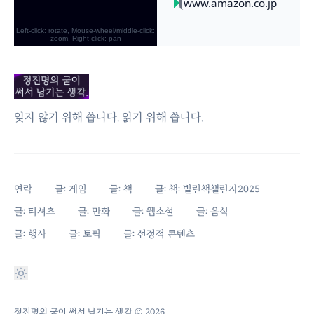
잊지 않기 위해 씁니다. 읽기 위해 씁니다.
연락
글: 게임
글: 책
글: 책: 빌린책챌린지2025
글: 티셔츠
글: 만화
글: 웹소설
글: 음식
글: 행사
글: 토픽
글: 선정적 콘텐츠
정진명의 굳이 써서 남기는 생각
© 2026