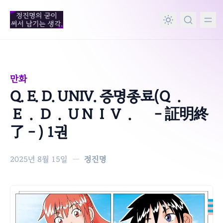
in content
만화
Q. E. D. UNIV. 증명종료(Ｑ．
Ｅ．Ｄ．ＵＮＩＶ． －証明終
了－) 1권
2025년 8월 15일
—
정진명