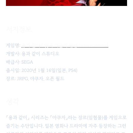
서지정보
용과 같이7 빛과 어둠의 행방 International
게임명:
용과 같이7 빛과 어둠의 행방 International
개발사: 용과 같이 스튜디오
배급사: SEGA
출시일: 2020년 1월 16일(일본, PS4)
장르: JRPG, 야쿠자, 오픈 월드
생각
『용과 같이』 시리즈는 『야쿠자』라는 장르(임협물)를 게임으로
즐기는 수단입니다. 일본 영화나 드라마에 자주 등장하는 그런