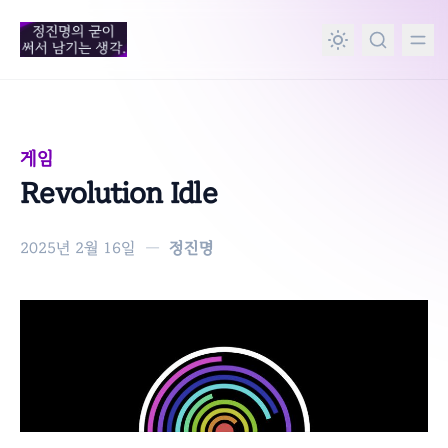
in content
게임
Revolution Idle
2025년 2월 16일
—
정진명