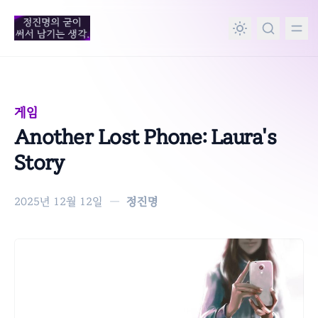
in content
게임
Another Lost Phone: Laura's
Story
2025년 12월 12일
—
정진명