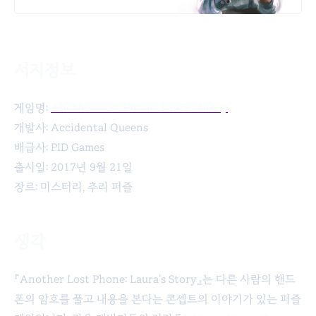
서지정보
Another Lost Phone: Laura's Story
게임명:
Another Lost Phone: Laura's Story
개발사: Accidental Queens
배급사: PID Games
출시일: 2017년 9월 21일
장르: 미스터리, 추리 퍼즐
생각
『Another Lost Phone: Laura's Story』는 다른 사람의 핸드
폰의 암호를 풀고 내용을 본다는 콘셉트의 이야기가 있는 퍼즐