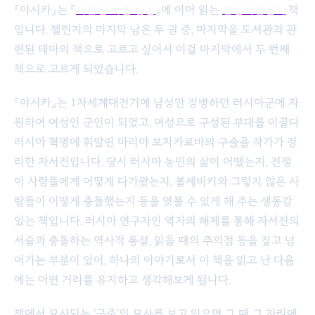
『야시카』는 『
박물관 이론 입문
』에 이어 읽는
빌린책챌린지
책
입니다. 챌린지의 마지막 남은 두 권 중, 마지막을 도서관과 관
련된 테마의 책으로 고르고 싶어서 이걸 마지막에서 두 번째
책으로 고르게 되었습니다.
『야시카』는 1차세계대전기에 남성만 징병하던 러시아군에 자
원하여 여성인 군인이 되었고, 여성으로 구성된 부대를 이끌다
러시아 혁명에 휘말린 마리야 보치카료바의 구술을 작가가 정
리한 자서전입니다. 당시 러시아 농민의 삶이 어땠는지, 전쟁
이 사람들에게 어떻게 다가왔는지, 볼셰비키와 그렇지 않은 사
람들이 어떻게 충돌했는지 등을 엿볼 수 있게 해 주는 생동감
있는 책입니다. 러시아 연구자인 역자의 해제를 통해 자서전의
서술과 충돌하는 역사적 통설, 읽을 때의 주의점 등을 짚고 넘
어가는 부분이 있어, 하나의 이야기로서 이 책을 읽고 난 다음
에는 어떤 거리를 유지하고 생각해보게 됩니다.
책에서 묘사되는 '군중'의 묘사를 보고 있으면 그 때 그 자리에