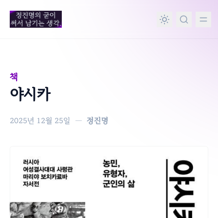
in content
책
야시카
2025년 12월 25일
—
정진명