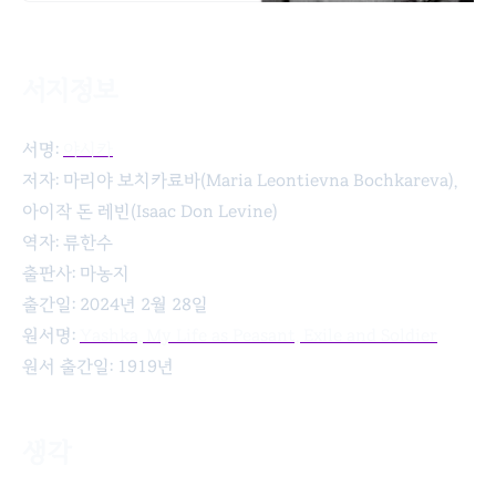
서지정보
야시카
서명:
야시카
저자: 마리야 보치카료바(Maria Leontievna Bochkareva),
아이작 돈 레빈(Isaac Don Levine)
역자: 류한수
출판사: 마농지
출간일: 2024년 2월 28일
원서명:
Yashka, My Life as Peasant, Exile and Soldier
원서 출간일: 1919년
생각