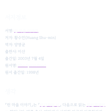
서지정보
린 마을 이야기
서명:
린 마을 이야기
저자: 황수민(Huang Shu-min)
역자: 양영균
출판사: 이산
출간일: 2003년 7월 4일
원서명:
The Spiral Road
원서 출간일: 1998년
생각
『린 마을 이야기』는 『
인간화된 신
』 다음으로 읽는
빌린책챌린