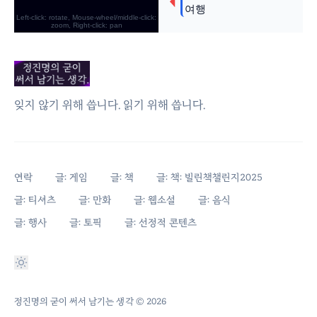
잊지 않기 위해 씁니다. 읽기 위해 씁니다.
연락
글: 게임
글: 책
글: 책: 빌린책챌린지2025
글: 티셔츠
글: 만화
글: 웹소설
글: 음식
글: 행사
글: 토픽
글: 선정적 콘텐츠
정진명의 굳이 써서 남기는 생각
© 2026