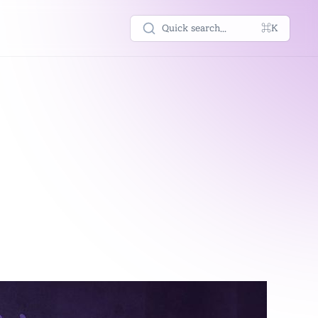
Quick search...
⌘K