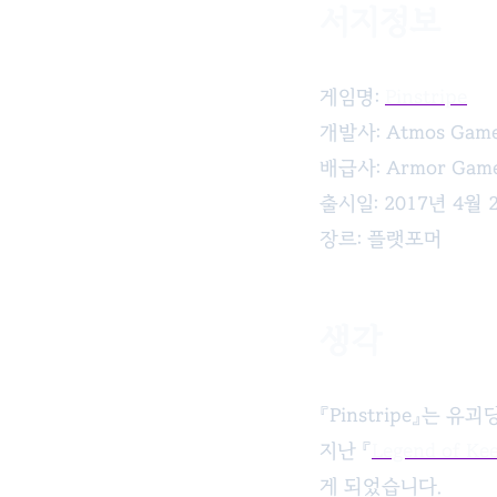
서지정보
Pinstripe
게임명:
Pinstripe
개발사: Atmos Game
배급사: Armor Games
출시일: 2017년 4월 
장르: 플랫포머
생각
『Pinstripe』는
지난 『
Legend of Ke
게 되었습니다.