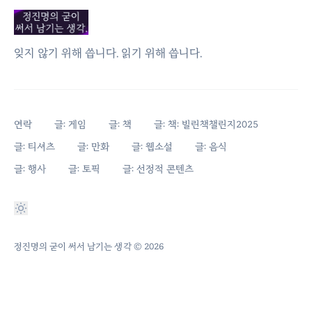
잊지 않기 위해 씁니다. 읽기 위해 씁니다.
연락
글: 게임
글: 책
글: 책: 빌린책챌린지2025
글: 티셔츠
글: 만화
글: 웹소설
글: 음식
글: 행사
글: 토픽
글: 선정적 콘텐츠
정진명의 굳이 써서 남기는 생각
© 2026