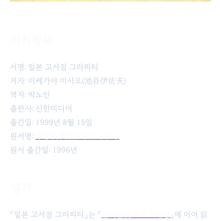
서지정보
일본 고서점 그라피티
서명: 일본 고서점 그라피티
저자: 이케가야 이사오(池谷伊佐夫)
역자: 박노인
출판사: 신한미디어
출간일: 1999년 8월 15일
원서명:
東京古書店グラフィティ
원서 출간일: 1996년
생각
『일본 고서점 그라피티』는 『
폴리글랏 프로그래밍
』에 이어 읽