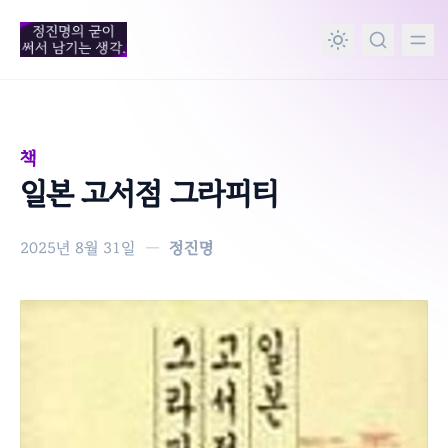
in content
책
일본 고서점 그라피티
2025년 8월 31일
—
정진명