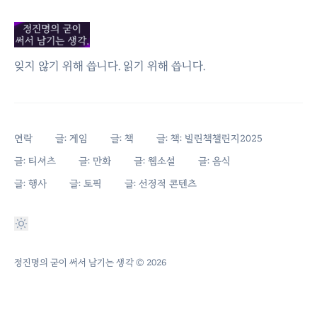
잊지 않기 위해 씁니다. 읽기 위해 씁니다.
연락
글: 게임
글: 책
글: 책: 빌린책챌린지2025
글: 티셔츠
글: 만화
글: 웹소설
글: 음식
글: 행사
글: 토픽
글: 선정적 콘텐츠
정진명의 굳이 써서 남기는 생각
© 2026