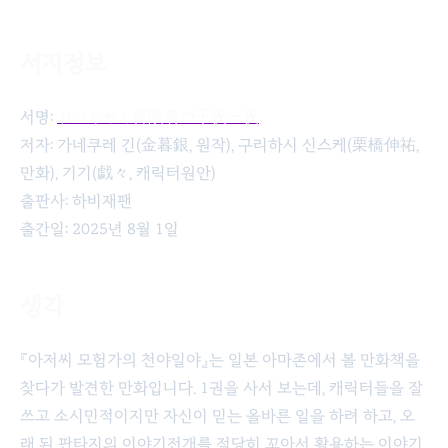
서지정보
아저씨 모험가의 천야일야 3권
서명:
おっちゃん冒険者の千夜一夜
저자: 가네쿠레 긴(金暮銀, 원작), 구리하시 신스케(栗橋伸祐,
만화), 기기(戯々, 캐릭터원안)
출판사: 하비재팬
출간일: 2025년 8월 1일
생각
『아저씨 모험가의 천야일야』는 일본 아마존에서 볼 만화책을
찾다가 발견한 만화입니다. 1권을 사서 보는데, 캐릭터들을 잘
쓰고 소시민적이지만 자신이 믿는 올바른 일을 하려 하고, 오
래 된 판타지의 이야기전개를 적당히 꼬아서 활용하는 이야기