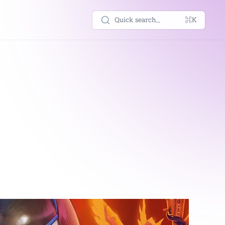
Quick search...
⌘K