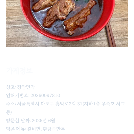
가게정보
장안면각의 갈비면, 황금군만두
상호: 장안면각
인허가번호: 20260097810
주소: 서울특별시 마포구 홍익로2길 31(지하1층 우측호 서교
동)
방문한 날짜: 2026년 6월
먹은 메뉴: 갈비면, 황금군만두