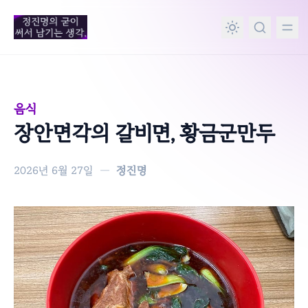
in content
음식
장안면각의 갈비면, 황금군만두
2026년 6월 27일
—
정진명