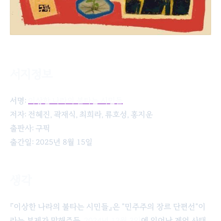
서지정보
이상한 나라의 불타는 시민들
서명:
이상한 나라의 불타는 시민들
저자: 전혜진, 곽재식, 최희라, 류호성, 홍지운
출판사: 구픽
출간일: 2025년 8월 15일
생각
『이상한 나라의 불타는 시민들』은 "민주주의 장르 단편선"이
라는 부제가 말해주듯,
2024년 12월 3일
에 일어난 계엄 사태