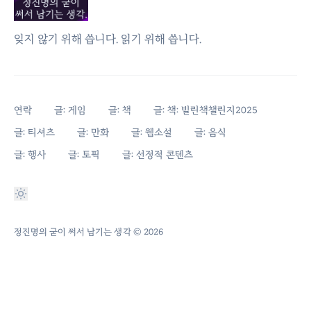
잊지 않기 위해 씁니다. 읽기 위해 씁니다.
연락
글: 게임
글: 책
글: 책: 빌린책챌린지2025
글: 티셔츠
글: 만화
글: 웹소설
글: 음식
글: 행사
글: 토픽
글: 선정적 콘텐츠
정진명의 굳이 써서 남기는 생각
© 2026