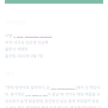
서지정보
현대 한국어로 철학하기
서명:
현대 한국어로 철학하기
저자: 신우승 김은정 이승택
출판사: 메멘토
출간일: 2022년 2월 7일
생각
『현대 한국어로 철학하기』는
서울국제도서전
에서 산 책입니
다. 종이책은
빌린책챌린지
가 끝날 때 까지는 해당 책들을 우
선순위가 높게 읽을텐데, 중간중간 남는 틈에 부담없이 읽을
수 있는 책은 책장에서 꺼내 읽게 됩니다. 연휴를 맞이해서 그