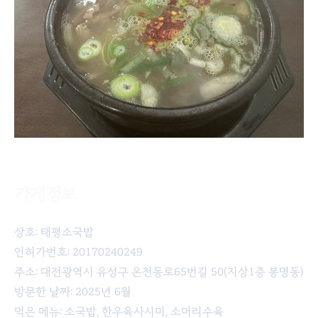
가게정보
태평소국밥의 소국밥, 육사시미, 수육
상호: 태평소국밥
인허가번호: 20170240249
주소: 대전광역시 유성구 온천동로65번길 50(지상1층 봉명동)
방문한 날짜: 2025년 6월
먹은 메뉴: 소국밥, 한우육사시미, 소머리수육