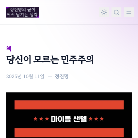
in content
책
당신이 모르는 민주주의
2025년 10월 11일
—
정진명