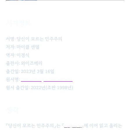
서지정보
당신이 모르는 민주주의
서명: 당신이 모르는 민주주의
저자: 마이클 샌델
역자: 이경식
출판사: 와이즈베리
출간일: 2023년 3월 16일
원서명:
Democracy’s Discontent
원서 출간일: 2022년(초판 1998년)
생각
『당신이 모르는 민주주의』는 『
사천미식
』에 이어 읽고 올리는