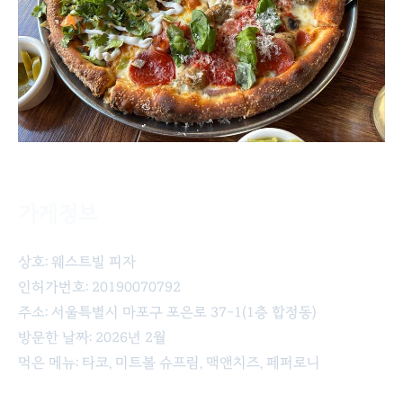
가게정보
웨스트빌피자의 피자들
상호: 웨스트빌 피자
인허가번호: 20190070792
주소: 서울특별시 마포구 포은로 37-1(1층 합정동)
방문한 날짜: 2026년 2월
먹은 메뉴: 타코, 미트볼 슈프림, 맥앤치즈, 페퍼로니