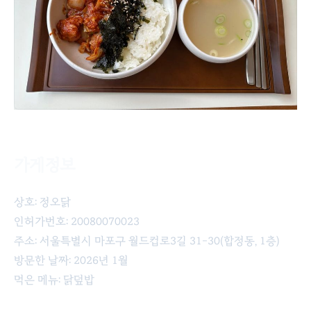
가게정보
정오닭의 닭덮밥
상호: 정오닭
인허가번호: 20080070023
주소: 서울특별시 마포구 월드컵로3길 31-30(합정동, 1층)
방문한 날짜: 2026년 1월
먹은 메뉴: 닭덮밥