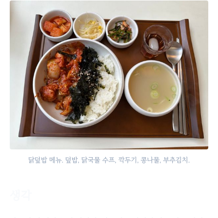
닭덮밥 메뉴. 덮밥, 닭국물 수프, 깍두기, 콩나물, 부추김치.
생각