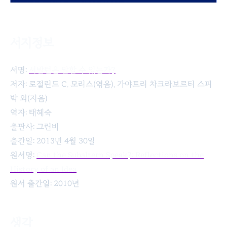
서지정보
서발턴은 말할 수 있는가?
서명:
서발턴은 말할 수 있는가?
저자: 로절린드 C. 모리스(엮음), 가야트리 차크라보르티 스피
박 외(지음)
역자: 태혜숙
출판사: 그린비
출간일: 2013년 4월 30일
원서명:
Can the Subaltern Speak?: Reflections on the
History of an Idea
원서 출간일: 2010년
생각