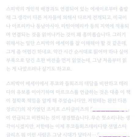
스피박의 개인적 배경과도 연결되어 있는 에세이로부터 출발
해 그 생각이 다른 저자들에 의해서 다르게 전개되고, 미국이
나 아프리카나 동남아시아, 라틴아메리카 등의 지역에 적용되
며 연결되는 것을 읽어나가는 것이 꽤 흥미롭습니다. 그러기
위해서는 일단 스피박의 에세이를 잘 이해해야 할 것 같은데,
그게 좀 어렵긴 하네요. 약간 시간 순서대로 읽어야 하나 싶어
부록으로 담긴 초판 버전을 먼저 읽었는데, 그냥 처음부터 읽
는 게 나았으려나 싶기도 하고요.
스피박이 에세이에서 푸코와 들뢰즈의 대담을 비판하고 데리
다의 유보를 이야기하며 마르크스를 언급하는 것은 대충 이 책
이 철학쪽 책임을 알게 해 주었습니다만, 저한테는 완전 다른
장르(?)의 작가였던 조지프 스티글리츠의 『
세계화와 그 불만
』
이 언급되고 비판되는 것이 생경했습니다. 무슨 헛소리냐는 생
각이시겠지만, 저한테는 이제 푸코들뢰즈데리다랑 샌델스티
글리츠 뭐 이런 사람은 그냥 시대가 달라서….『
철학에 대한 민