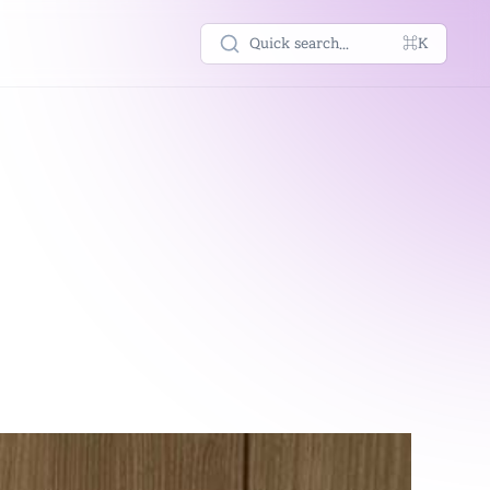
Quick search...
⌘K