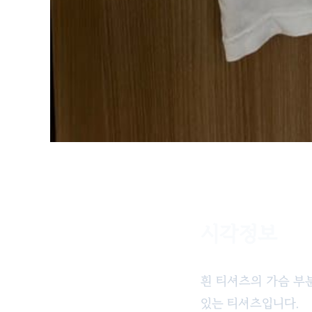
시각정보
책의 여러 효능
흰 티셔츠의 가슴 부분
있는 티셔츠입니다.